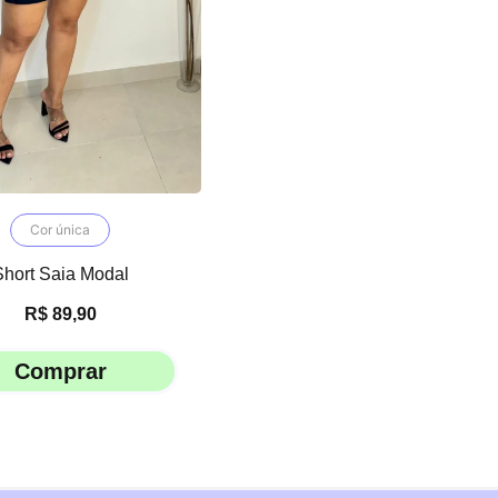
Cor única
Short Saia Modal
R$
89,90
Comprar