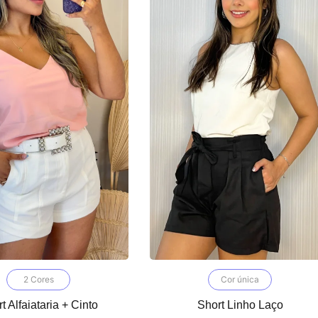
2 Cores
Cor única
t Alfaiataria + Cinto
Short Linho Laço